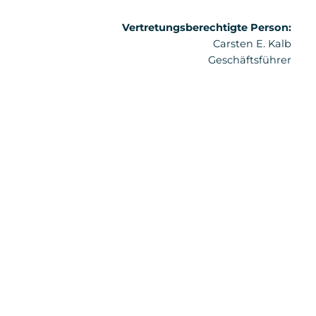
Vertretungsberechtigte Person:
Carsten E. Kalb
Geschäftsführer
Unternehmensregistrierung:
Registergericht: Handelsgericht Wien,
Marxergasse 1a, 1030 Wien (AT)
Firmenbuchnummer: 665167m
UID: ATU82579416
Letzte Aktualisierung:
14. November 2025